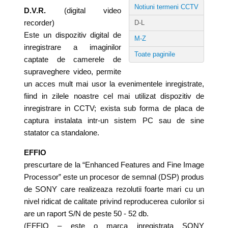
Notiuni termeni CCTV
D.V.R.
(digital video
recorder)
D-L
Este un dispozitiv digital de
M-Z
inregistrare a imaginilor
Toate paginile
captate de camerele de
supraveghere video, permite
un acces mult mai usor la evenimentele inregistrate,
fiind in zilele noastre cel mai utilizat dispozitiv de
inregistrare in CCTV; exista sub forma de placa de
captura instalata intr-un sistem PC sau de sine
statator ca standalone.
EFFIO
prescurtare de la “Enhanced Features and Fine Image
Processor” este un procesor de semnal (DSP) produs
de SONY care realizeaza rezolutii foarte mari cu un
nivel ridicat de calitate privind reproducerea culorilor si
are un raport S/N de peste 50 - 52 db.
(EFFIO – este o marca inregistrata SONY