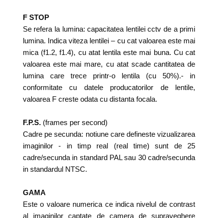
F STOP
Se refera la lumina: capacitatea lentilei cctv de a primi
lumina. Indica viteza lentilei – cu cat valoarea este mai
mica (f1.2, f1.4), cu atat lentila este mai buna. Cu cat
valoarea este mai mare, cu atat scade cantitatea de
lumina care trece printr-o lentila (cu 50%).- in
conformitate cu datele producatorilor de lentile,
valoarea F creste odata cu distanta focala.
F.P.S.
(frames per second)
Cadre pe secunda: notiune care defineste vizualizarea
imaginilor - in timp real (real time) sunt de 25
cadre/secunda in standard PAL sau 30 cadre/secunda
in standardul NTSC.
GAMA
Este o valoare numerica ce indica nivelul de contrast
al imaginilor captate de camera de supraveghere