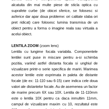
alcatuita din mai multe piese de sticla optica cu
suprafete curbe (de obicei sferice, se folosesc si
asferice dar apar doua probleme: ori calitate slaba ori
pret ridicat) care folosesc lumina transmisa de un
obiect pentru a forma o imagine reala sau virtuala a
acelui obiect.
LENTILA ZOOM
(zoom lens)
Lentila cu lungime focala variabila. Componentele
lentilei sunt puse in miscare pentru a-si schimba
pozitia, variind astfel distanta focala si unghiul de
vizualizare printr-o serie specifica de mariri. Marimea
acestor lentile este exprimata in paleta de distante
focale (de ex: 11-110 sau 6-15) care indica cele doua
valori ale distantelor focale. Au de asemenea un factor
de marire precum 6X sau 10X. Lentila de 11-110mm
este o lentila 10X pentru ca daca inmultim 11mm,
campul de vizualizare maxim cu 10, rezultatul este