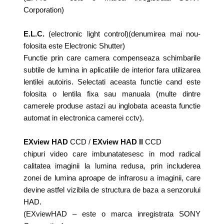
Corporation)
E.L.C.
(electronic light control)(denumirea mai nou-
folosita este Electronic Shutter)
Functie prin care camera compenseaza schimbarile
subtile de lumina in aplicatiile de interior fara utilizarea
lentilei autoiris. Selectati aceasta functie cand este
folosita o lentila fixa sau manuala (multe dintre
camerele produse astazi au inglobata aceasta functie
automat in electronica camerei cctv).
EXview HAD
CCD /
EXview HAD I
I
CCD
chipuri video care imbunatatesesc in mod radical
calitatea imaginii la lumina redusa, prin includerea
zonei de lumina aproape de infrarosu a imaginii, care
devine astfel vizibila de structura de baza a senzorului
HAD.
(EXviewHAD – este o marca inregistrata SONY